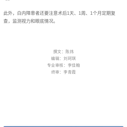
此外，白内障患者还要注意术后1天、1周、1个月定期复
查，监测视力和眼底情况。
撰文：陈炜
编辑：刘珂琪
专业审核：李佳翰
终审
：
李青霞