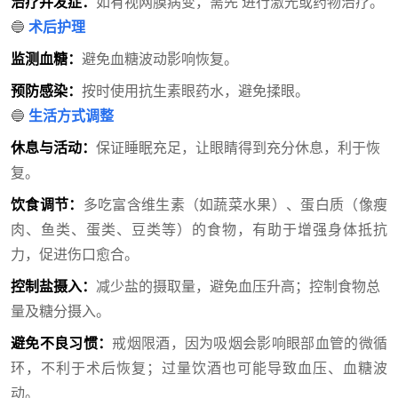
治疗并发症：
如有
视网膜病变
，需先 进行激光或药物治疗。
🔵
术后护理
监测血糖：
避免
血糖波动
影响恢复。
预防感染：
按时使用抗生素眼药水，避免揉眼。
🔵
生活方式调整
休息与活动：
保证睡眠充足，让眼睛得到充分休息，利于恢
复。
饮食调节：
多吃富含维生素（如蔬菜水果）、蛋白质（像瘦
肉、鱼类、蛋类、豆类等）的食物，有助于增强身体抵抗
力，促进伤口愈合。
控制盐摄入：
减少盐的摄取量，避免血压升高；控制食物总
量及糖分摄入。
避免不良习惯：
戒烟限酒，因为吸烟会影响眼部血管的微循
环，不利于术后恢复；过量饮酒也可能导致血压、血糖波
动。